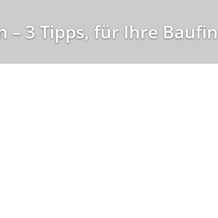
 – 3 Tipps, für Ihre Baufi
ich verändert. Aktuelle Bauzinsen bewegen sich auf einem mo
 Baustein Ihrer Baufinanzierung sein – zur Absicherung von
eute strategisch eingesetzt werden kann.
Tipp 2
Kombi-Modelle aus