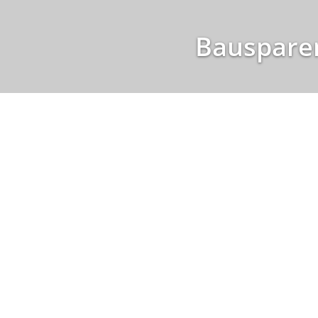
Bausparen
Die Zinslandschaft hat sich in den letzten Jahren deutl
gewinnen dadurch zunehmend an Bedeutung.
Ein
Bausparvertrag
kann in diesem Umfeld ein sinnvoller
Modernisierungsvorhaben.
Wir geben Ihnen drei praxisnahe Tipps, wie Bausparen h
Tipp1
Restschuld Ihrer