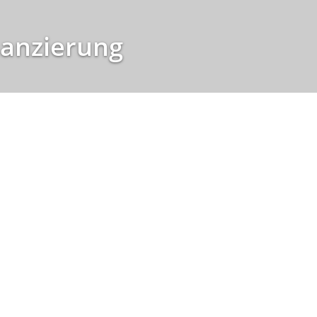
nanzierung
deraten Niveau – Planungssicherheit und Zinsstrategie
 Zinsen, zur Restschuldplanung oder für
Tipp 3
Blankodarlehen für